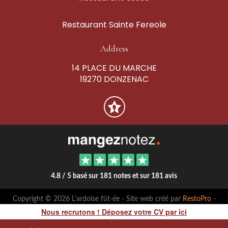
Restaurant Sainte Fereole
Address
14 PLACE DU MARCHE
19270 DONZENAC
4.8 / 5 basé sur 181 notes et sur 181 avis
Copyright © 2026 L'ardoise fût-ée - Site web créé par
RestoPro
-
mentions légales
Nous recrutons ! Déposez votre CV par ici